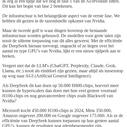
Ik zeg al een tijdje dat we nog in fase 1 van de AI-revolutie zitten.
Dit kan het begin van fase 2 betekenen.
De infrastructuur is het belangrijkste aspect van de eerste fase. We
hebben dit gezien in de razendsnelle opkomst van Nvidia.
Maar de tweede golf is waar dingen bovenop de bestaande
infrastructuur worden gebouwd. De modellen voor grote talen zijn
nooit de ultieme toepassing van dit alles geweest. Met de efficiëntie
die DeepSeek hieraan toevoegt, ongeacht of ze liegen over het
aantal en type GPU's van Nvidia, lijkt er een nieuw tijdperk aan te
breken.
Vergeet niet dat de LLM's (ChatGPT, Perplexity, Claude, Grok,
Llama, etc.) nooit als einddoel zijn gezien, maar altijd als tussenstop
op weg naar AGI (Artificial General Intelligence).
Als DeepSeek dit kan doen op 50.000 H800-chips, hoeveel meer
kunnen de hyperscalers dan doen met hun veel grotere voorraad
H100-chips en nog geavanceerdere chips zoals Blackwell van
Nvidia?
Microsoft kocht 450.000 H100-chips in 2024, Meta 350.000,
Amazon ongeveer 200.000 en Google ongeveer 175.000. Als ze de
efficiëntie van DeepSeek kunnen toepassen op hun grotere aantal
GPU's, kunnen de resultaten nog adembenemender zijn.