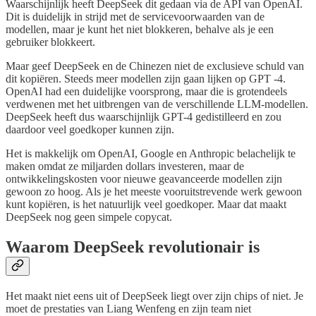
Waarschijnlijk heeft DeepSeek dit gedaan via de API van OpenAI.
Dit is duidelijk in strijd met de servicevoorwaarden van de
modellen, maar je kunt het niet blokkeren, behalve als je een
gebruiker blokkeert.
Maar geef DeepSeek en de Chinezen niet de exclusieve schuld van
dit kopiëren. Steeds meer modellen zijn gaan lijken op GPT -4.
OpenAI had een duidelijke voorsprong, maar die is grotendeels
verdwenen met het uitbrengen van de verschillende LLM-modellen.
DeepSeek heeft dus waarschijnlijk GPT-4 gedistilleerd en zou
daardoor veel goedkoper kunnen zijn.
Het is makkelijk om OpenAI, Google en Anthropic belachelijk te
maken omdat ze miljarden dollars investeren, maar de
ontwikkelingskosten voor nieuwe geavanceerde modellen zijn
gewoon zo hoog. Als je het meeste vooruitstrevende werk gewoon
kunt kopiëren, is het natuurlijk veel goedkoper. Maar dat maakt
DeepSeek nog geen simpele copycat.
Waarom DeepSeek revolutionair is
Het maakt niet eens uit of DeepSeek liegt over zijn chips of niet. Je
moet de prestaties van Liang Wenfeng en zijn team niet