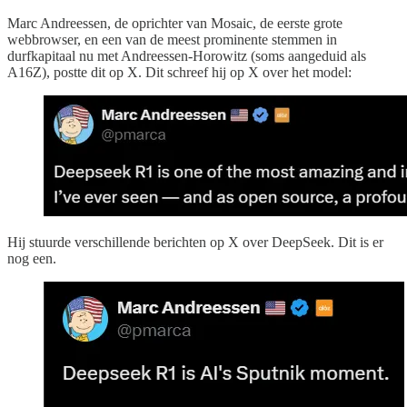
Marc Andreessen, de oprichter van Mosaic, de eerste grote
webbrowser, en een van de meest prominente stemmen in
durfkapitaal nu met Andreessen-Horowitz (soms aangeduid als
A16Z), postte dit op X. Dit schreef hij op X over het model:
Hij stuurde verschillende berichten op X over DeepSeek. Dit is er
nog een.