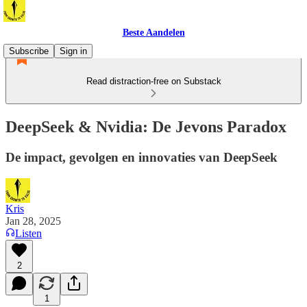
Beste Aandelen
Subscribe
Sign in
Read distraction-free on Substack
DeepSeek & Nvidia: De Jevons Paradox
De impact, gevolgen en innovaties van DeepSeek
Kris
Jan 28, 2025
Listen
2
1