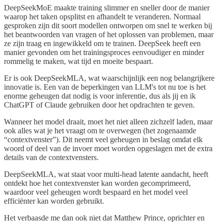
DeepSeekMoE maakte training slimmer en sneller door de manier
waarop het taken opsplitst en afhandelt te veranderen. Normaal
gesproken zijn dit soort modellen ontworpen om snel te werken bij
het beantwoorden van vragen of het oplossen van problemen, maar
ze zijn traag en ingewikkeld om te trainen. DeepSeek heeft een
manier gevonden om het trainingsproces eenvoudiger en minder
rommelig te maken, wat tijd en moeite bespaart.
Er is ook DeepSeekMLA, wat waarschijnlijk een nog belangrijkere
innovatie is. Een van de beperkingen van LLM's tot nu toe is het
enorme geheugen dat nodig is voor inferentie, dus als jij en ik
ChatGPT of Claude gebruiken door het opdrachten te geven.
Wanneer het model draait, moet het niet alleen zichzelf laden, maar
ook alles wat je het vraagt om te overwegen (het zogenaamde
“contextvenster”). Dit neemt veel geheugen in beslag omdat elk
woord of deel van de invoer moet worden opgeslagen met de extra
details van de contextvensters.
DeepSeekMLA, wat staat voor multi-head latente aandacht, heeft
ontdekt hoe het contextvenster kan worden gecomprimeerd,
waardoor veel geheugen wordt bespaard en het model veel
efficiënter kan worden gebruikt.
Het verbaasde me dan ook niet dat Matthew Prince, oprichter en