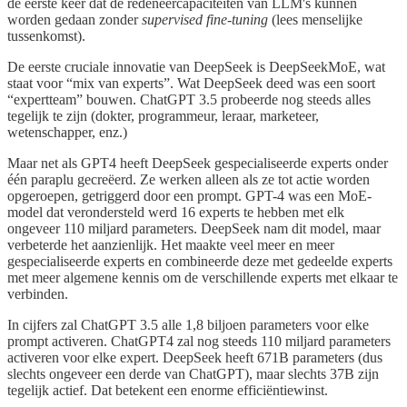
de eerste keer dat de redeneercapaciteiten van LLM's kunnen
worden gedaan zonder
supervised fine-tuning
(lees menselijke
tussenkomst).
De eerste cruciale innovatie van DeepSeek is DeepSeekMoE, wat
staat voor “mix van experts”. Wat DeepSeek deed was een soort
“expertteam” bouwen. ChatGPT 3.5 probeerde nog steeds alles
tegelijk te zijn (dokter, programmeur, leraar, marketeer,
wetenschapper, enz.)
Maar net als GPT4 heeft DeepSeek gespecialiseerde experts onder
één paraplu gecreëerd. Ze werken alleen als ze tot actie worden
opgeroepen, getriggerd door een prompt. GPT-4 was een MoE-
model dat verondersteld werd 16 experts te hebben met elk
ongeveer 110 miljard parameters. DeepSeek nam dit model, maar
verbeterde het aanzienlijk. Het maakte veel meer en meer
gespecialiseerde experts en combineerde deze met gedeelde experts
met meer algemene kennis om de verschillende experts met elkaar te
verbinden.
In cijfers zal ChatGPT 3.5 alle 1,8 biljoen parameters voor elke
prompt activeren. ChatGPT4 zal nog steeds 110 miljard parameters
activeren voor elke expert. DeepSeek heeft 671B parameters (dus
slechts ongeveer een derde van ChatGPT), maar slechts 37B zijn
tegelijk actief. Dat betekent een enorme efficiëntiewinst.