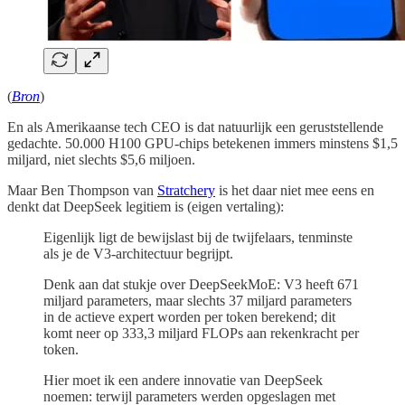
(
Bron
)
En als Amerikaanse tech CEO is dat natuurlijk een geruststellende
gedachte. 50.000 H100 GPU-chips betekenen immers minstens $1,5
miljard, niet slechts $5,6 miljoen.
Maar Ben Thompson van
Stratchery
is het daar niet mee eens en
denkt dat DeepSeek legitiem is (eigen vertaling):
Eigenlijk ligt de bewijslast bij de twijfelaars, tenminste
als je de V3-architectuur begrijpt.
Denk aan dat stukje over DeepSeekMoE: V3 heeft 671
miljard parameters, maar slechts 37 miljard parameters
in de actieve expert worden per token berekend; dit
komt neer op 333,3 miljard FLOPs aan rekenkracht per
token.
Hier moet ik een andere innovatie van DeepSeek
noemen: terwijl parameters werden opgeslagen met